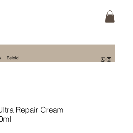
n
Beleid
Ultra Repair Cream
50ml