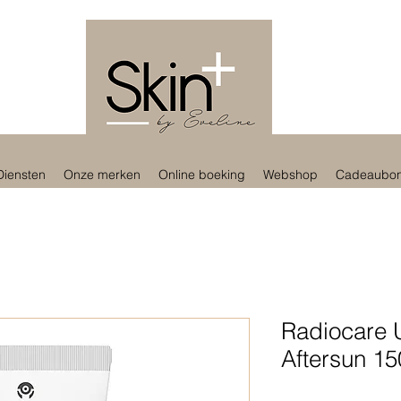
Diensten
Onze merken
Online boeking
Webshop
Cadeaubo
Radiocare 
Aftersun 1