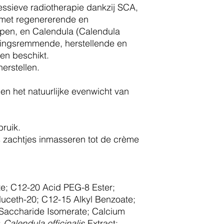
ssieve radiotherapie dankzij SCA,
 met regenererende en
pen, en Calendula (Calendula
tekingsremmende, herstellende en
en beschikt.
herstellen.
 en het natuurlijke evenwicht van
ruik.
s zachtjes inmasseren tot de crème
ate; C12-20 Acid PEG-8 Ester;
luceth-20; C12-15 Alkyl Benzoate;
 Saccharide Isomerate; Calcium
;
Calendula officinalis
Extract;