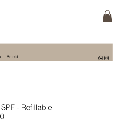
n
Beleid
PF - Refillable
30