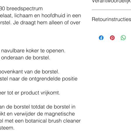
Verantwoordelij
F 30 breedspectrum
De verantwoordelijk
laat, lichaam en hoofdhuid in een
Retourinstructie
voor het nakomen va
stel. Je draagt hem alleen of over
van productveilighei
Omwille van hygiëni
producten niet worde
Naam
ingesteld om de vei
 navulbare koker te openen.
klanten te waarborgen
Adres
vooraf goed de prod
r onderaan de borstel.
contact op te nemen
voor je begrip!
bovenkant van de borstel.
Contactgegevens
stel naar de ontgrendelde positie
er tot er product vrijkomt.
n de borstel totdat de borstel in
likt en verwijder de magnetische
el met een botanical brush cleaner
ysteem.