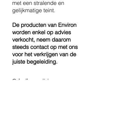
met een stralende en
gelijkmatige teint.
De producten van Environ
worden enkel op advies
verkocht, neem daarom
steeds contact op met ons
voor het verkrijgen van de
juiste begeleiding.
Gebruiksaanwijzing
Waarschuwingen &
voorzorgsmaatregelen
Waarschuwing: Stop met het gebruik
Verantwoordelijk
wanneer er irritatie optreedt.
marktdeelnemer
Raadpleeg een