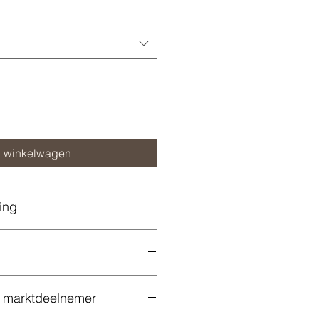
n winkelwagen
ing
k marktdeelnemer