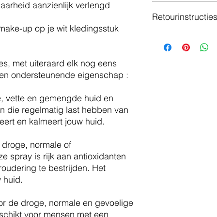
arheid aanzienlijk verlengd
De verantwoordelijk
Retourinstructie
voor het nakomen va
van productveilighei
 make-up op je wit kledingsstuk
Omwille van hygiëni
producten niet worde
Naam
ingesteld om de vei
es, met uiteraard elk nog eens
klanten te waarborgen
Adres
 en ondersteunende eigenschap :
vooraf goed de prod
contact op te nemen
e, vette en gemengde huid en
voor je begrip!
en die regelmatig last hebben van
Contactgegevens
eert en kalmeert jouw huid.
 droge, normale of
 spray is rijk aan antioxidanten
oudering te bestrijden. Het
 huid.
or de droge, normale en gevoelige
eschikt voor mensen met een