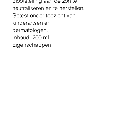
blootstelling aan de zon te
neutraliseren en te herstellen.
Getest onder toezicht van
kinderartsen en
dermatologen.
Inhoud: 200 ml.
Eigenschappen
Breedspectrumbeschermin
g (UVB SPF50+, UVA
PA++++, blauw licht en
infrarood)
Antioxiderend
WET SKIN-technologie
Transparante spray
Waterbestendig
Zandbestendig
Hypoallergeen
Getest onder toezicht van
kinderartsen