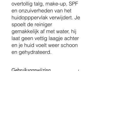
overtollig talg, make-up, SPF
en onzuiverheden van het
huidopppervlak verwijdert. Je
spoelt de reiniger
gemakkelijk af met water, hij
laat geen vettig laagje achter
en je huid voelt weer schoon
en gehydrateerd.
Gebruiksaanwijzing
Waarschuwingen &
voorzorgsmaatregelen
Waarschuwing: Stop met het gebruik
Verantwoordelijk
wanneer er irritatie optreedt.
marktdeelnemer
Raadpleeg een
huidverzorgingsspecialist en/of arts
De verantwoordelijk marktdeelnemer