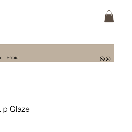
n
Beleid
Lip Glaze