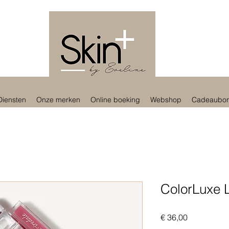
Diensten
Onze merken
Online boeking
Webshop
Cadeaubo
ColorLuxe 
Prijs
€ 36,00