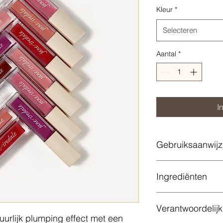
Kleur
*
Selecteren
Aantal
*
I
Gebruiksaanwijz
Ingrediënten
Polybutene, Diisoste
Verantwoordelij
Styrene/Methylstyren
uurlijk plumping effect met een
Capric Triglyceride, 