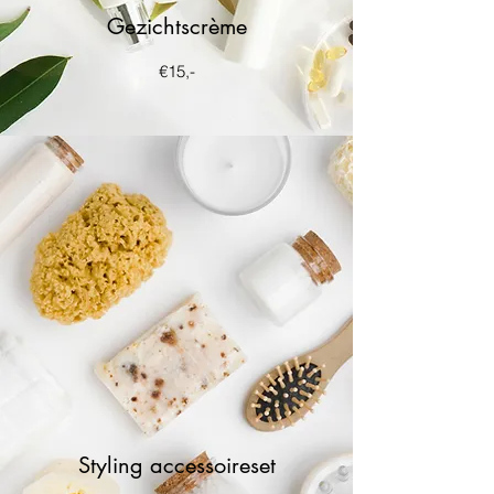
Gezichtscrème
€15,-
Styling accessoireset