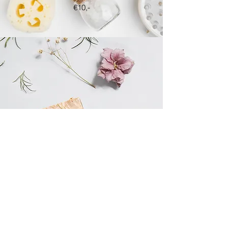
€10,-
Natuurlijke zeep
€25,-